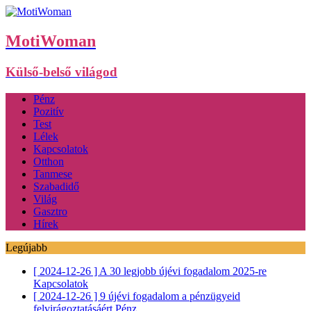
MotiWoman
Külső-belső világod
Pénz
Pozitív
Test
Lélek
Kapcsolatok
Otthon
Tanmese
Szabadidő
Világ
Gasztro
Hírek
Legújabb
[ 2024-12-26 ]
A 30 legjobb újévi fogadalom 2025-re
Kapcsolatok
[ 2024-12-26 ]
9 újévi fogadalom a pénzügyeid
felvirágoztatásáért
Pénz