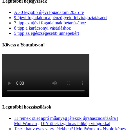
Legutóbbi bejegyzések
A 30 legjobb újévi fogadalom 2025-re
9 újévi fogadalom a pénzügyeid felvirágoztatásáért
7 tipp az újévi fogadalmak betartásához
6 tipp a karácsonyi vásárláshoz
5 tipp az egészségesebb ünnepekért
Kövess a Youtube-on!
Legutóbbi hozzászólások
11 remek ötlet apró műanyag játékok újrahasznosítására |
MotiWoman
-
DIY ötlet: izgalmas falikép virágokkal
Teszt: hány éves vagy lélekben? | MotiWoman
-
Nyolc képes