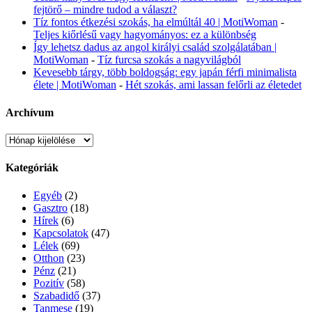
fejtörő – mindre tudod a választ?
Tíz fontos étkezési szokás, ha elmúltál 40 | MotiWoman
-
Teljes kiőrlésű vagy hagyományos: ez a különbség
Így lehetsz dadus az angol királyi család szolgálatában |
MotiWoman
-
Tíz furcsa szokás a nagyvilágból
Kevesebb tárgy, több boldogság: egy japán férfi minimalista
élete | MotiWoman
-
Hét szokás, ami lassan felőrli az életedet
Archívum
Archívum
Kategóriák
Egyéb
(2)
Gasztro
(18)
Hírek
(6)
Kapcsolatok
(47)
Lélek
(69)
Otthon
(23)
Pénz
(21)
Pozitív
(58)
Szabadidő
(37)
Tanmese
(19)