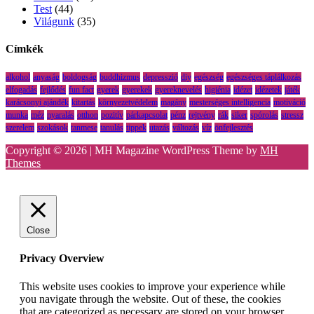
Test
(44)
Világunk
(35)
Címkék
alkohol
anyaság
boldogság
buddhizmus
depresszió
diy
egészség
egészséges táplálkozás
elfogadás
fejlődés
fun fact
gyerek
gyerekek
gyereknevelés
higiénia
idézet
idézetek
játék
karácsonyi ajándék
kitartás
környezetvédelem
magány
mesterséges intelligencia
motiváció
munka
méz
nyaralás
otthon
pozitív
párkapcsolat
pénz
rejtvény
rák
siker
spórolás
stressz
szerelem
szokások
tanmese
tanulás
tippek
utazás
változás
víz
önfejlesztés
Copyright © 2026 | MH Magazine WordPress Theme by
MH
Themes
Close
Privacy Overview
This website uses cookies to improve your experience while
you navigate through the website. Out of these, the cookies
that are categorized as necessary are stored on your browser