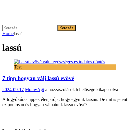
Keresés:
Home
lassú
lassú
Test
7 tipp hogyan válj lassú evővé
7
2024-09-17
MotiwAgi
a hozzászólások lehetősége kikapcsolva
tipp
A fogyókúrás tippek élenjárója, hogy együnk lassan. De mit is jelent
hogyan
ez pontosan és hogyan válhatunk lassú evővé?
válj
lassú
evővé
bejegyzéshez