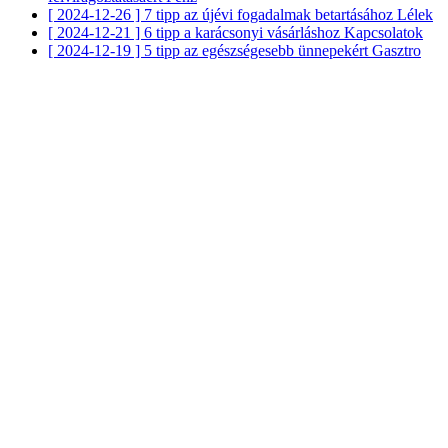
[ 2024-12-26 ]
7 tipp az újévi fogadalmak betartásához
Lélek
[ 2024-12-21 ]
6 tipp a karácsonyi vásárláshoz
Kapcsolatok
[ 2024-12-19 ]
5 tipp az egészségesebb ünnepekért
Gasztro