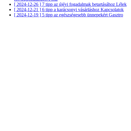
[ 2024-12-26 ]
7 tipp az újévi fogadalmak betartásához
Lélek
[ 2024-12-21 ]
6 tipp a karácsonyi vásárláshoz
Kapcsolatok
[ 2024-12-19 ]
5 tipp az egészségesebb ünnepekért
Gasztro