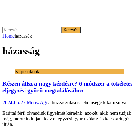
Keresés:
Home
házasság
házasság
Kapcsolatok
Készen állsz a nagy kérdésre? 6 módszer a tökéletes
eljegyzési gyűrű megtalálásához
Készen
2024-05-27
MotiwAgi
a hozzászólások lehetősége kikapcsolva
állsz
Ezúttal férfi olvasóink figyelmét kérnénk, azokét, akik nem tudják
a
még, merre induljanak az eljegyzési gyűrű választás kacskaringós
nagy
útján.
kérdésre?
6
módszer