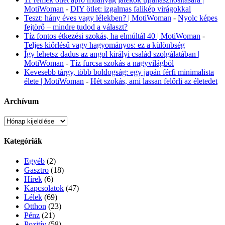
MotiWoman
-
DIY ötlet: izgalmas falikép virágokkal
Teszt: hány éves vagy lélekben? | MotiWoman
-
Nyolc képes
fejtörő – mindre tudod a választ?
Tíz fontos étkezési szokás, ha elmúltál 40 | MotiWoman
-
Teljes kiőrlésű vagy hagyományos: ez a különbség
Így lehetsz dadus az angol királyi család szolgálatában |
MotiWoman
-
Tíz furcsa szokás a nagyvilágból
Kevesebb tárgy, több boldogság: egy japán férfi minimalista
élete | MotiWoman
-
Hét szokás, ami lassan felőrli az életedet
Archívum
Archívum
Kategóriák
Egyéb
(2)
Gasztro
(18)
Hírek
(6)
Kapcsolatok
(47)
Lélek
(69)
Otthon
(23)
Pénz
(21)
Pozitív
(58)