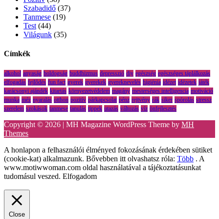
Szabadidő
(37)
Tanmese
(19)
Test
(44)
Világunk
(35)
Címkék
alkohol
anyaság
boldogság
buddhizmus
depresszió
diy
egészség
egészséges táplálkozás
elfogadás
fejlődés
fun fact
gyerek
gyerekek
gyereknevelés
higiénia
idézet
idézetek
játék
karácsonyi ajándék
kitartás
környezetvédelem
magány
mesterséges intelligencia
motiváció
munka
méz
nyaralás
otthon
pozitív
párkapcsolat
pénz
rejtvény
rák
siker
spórolás
stressz
szerelem
szokások
tanmese
tanulás
tippek
utazás
változás
víz
önfejlesztés
Copyright © 2026 | MH Magazine WordPress Theme by
MH
Themes
A honlapon a felhasználói élményed fokozásának érdekében sütiket
(cookie-kat) alkalmazunk. Bővebben itt olvashatsz róla:
Több
. A
www.motiwwoman.com oldal használatával a tájékoztatásunkat
tudomásul veszed.
Elfogadom
Close