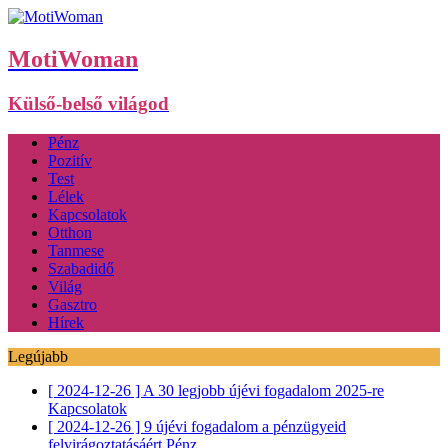
MotiWoman
Külső-belső világod
Pénz
Pozitív
Test
Lélek
Kapcsolatok
Otthon
Tanmese
Szabadidő
Világ
Gasztro
Hírek
Legújabb
[ 2024-12-26 ]
A 30 legjobb újévi fogadalom 2025-re
Kapcsolatok
[ 2024-12-26 ]
9 újévi fogadalom a pénzügyeid
felvirágoztatásáért
Pénz