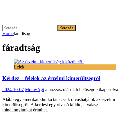
Keresés:
Home
fáradtság
fáradtság
Lélek
Kérdez – felelek az érzelmi kimerültségről
Kérdez
2024-10-07
MotiwAgi
a hozzászólások lehetősége kikapcsolva
–
Alább egy amerikai klinika tanácsaik olvashatjátok az érzelmi
felelek
kimerültségről. A kérdést egy olvasó küldte, a válasz
az
mindannyiunkat érinthet.
érzelmi
kimerültségről
bejegyzéshez