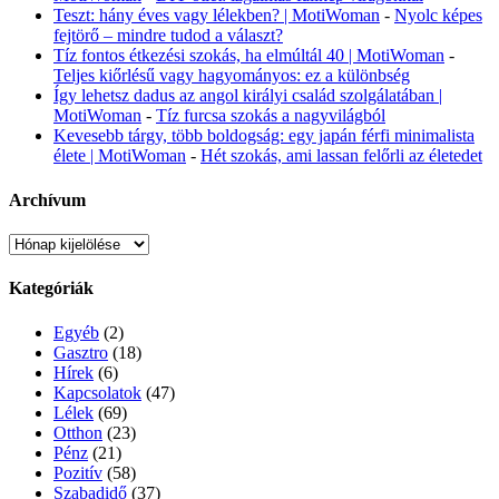
Teszt: hány éves vagy lélekben? | MotiWoman
-
Nyolc képes
fejtörő – mindre tudod a választ?
Tíz fontos étkezési szokás, ha elmúltál 40 | MotiWoman
-
Teljes kiőrlésű vagy hagyományos: ez a különbség
Így lehetsz dadus az angol királyi család szolgálatában |
MotiWoman
-
Tíz furcsa szokás a nagyvilágból
Kevesebb tárgy, több boldogság: egy japán férfi minimalista
élete | MotiWoman
-
Hét szokás, ami lassan felőrli az életedet
Archívum
Archívum
Kategóriák
Egyéb
(2)
Gasztro
(18)
Hírek
(6)
Kapcsolatok
(47)
Lélek
(69)
Otthon
(23)
Pénz
(21)
Pozitív
(58)
Szabadidő
(37)