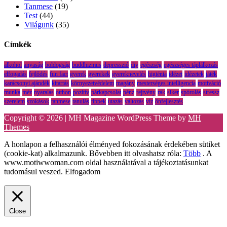
Tanmese
(19)
Test
(44)
Világunk
(35)
Címkék
alkohol
anyaság
boldogság
buddhizmus
depresszió
diy
egészség
egészséges táplálkozás
elfogadás
fejlődés
fun fact
gyerek
gyerekek
gyereknevelés
higiénia
idézet
idézetek
játék
karácsonyi ajándék
kitartás
környezetvédelem
magány
mesterséges intelligencia
motiváció
munka
méz
nyaralás
otthon
pozitív
párkapcsolat
pénz
rejtvény
rák
siker
spórolás
stressz
szerelem
szokások
tanmese
tanulás
tippek
utazás
változás
víz
önfejlesztés
Copyright © 2026 | MH Magazine WordPress Theme by
MH
Themes
A honlapon a felhasználói élményed fokozásának érdekében sütiket
(cookie-kat) alkalmazunk. Bővebben itt olvashatsz róla:
Több
. A
www.motiwwoman.com oldal használatával a tájékoztatásunkat
tudomásul veszed.
Elfogadom
Close