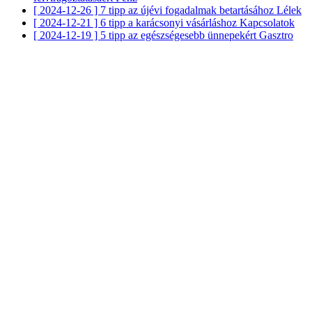
[ 2024-12-26 ]
7 tipp az újévi fogadalmak betartásához
Lélek
[ 2024-12-21 ]
6 tipp a karácsonyi vásárláshoz
Kapcsolatok
[ 2024-12-19 ]
5 tipp az egészségesebb ünnepekért
Gasztro