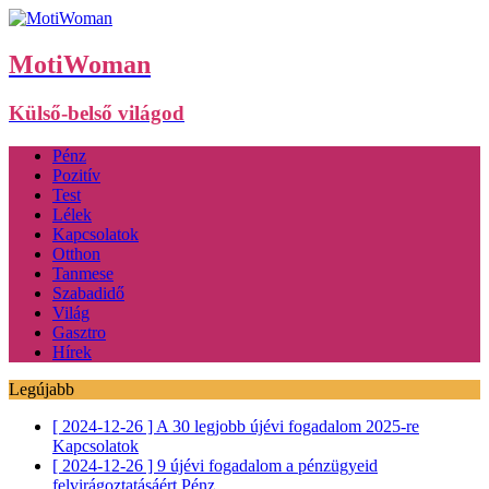
MotiWoman
Külső-belső világod
Pénz
Pozitív
Test
Lélek
Kapcsolatok
Otthon
Tanmese
Szabadidő
Világ
Gasztro
Hírek
Legújabb
[ 2024-12-26 ]
A 30 legjobb újévi fogadalom 2025-re
Kapcsolatok
[ 2024-12-26 ]
9 újévi fogadalom a pénzügyeid
felvirágoztatásáért
Pénz