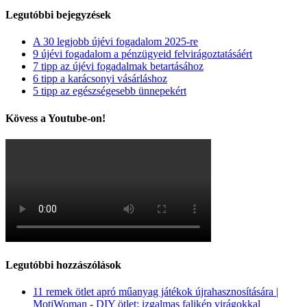
Legutóbbi bejegyzések
A 30 legjobb újévi fogadalom 2025-re
9 újévi fogadalom a pénzügyeid felvirágoztatásáért
7 tipp az újévi fogadalmak betartásához
6 tipp a karácsonyi vásárláshoz
5 tipp az egészségesebb ünnepekért
Kövess a Youtube-on!
Legutóbbi hozzászólások
11 remek ötlet apró műanyag játékok újrahasznosítására |
MotiWoman
-
DIY ötlet: izgalmas falikép virágokkal