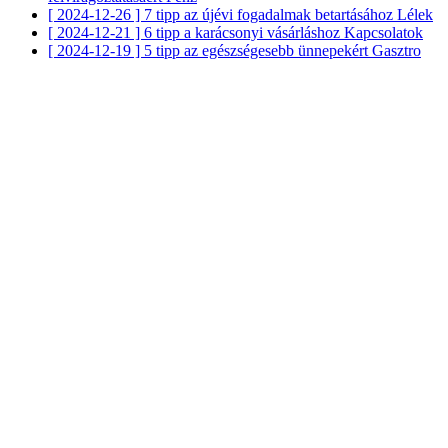
[ 2024-12-26 ]
7 tipp az újévi fogadalmak betartásához
Lélek
[ 2024-12-21 ]
6 tipp a karácsonyi vásárláshoz
Kapcsolatok
[ 2024-12-19 ]
5 tipp az egészségesebb ünnepekért
Gasztro