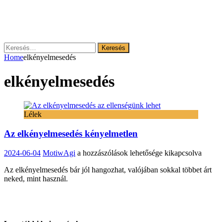
Keresés:
Home
elkényelmesedés
elkényelmesedés
Lélek
Az elkényelmesedés kényelmetlen
Az
2024-06-04
MotiwAgi
a hozzászólások lehetősége kikapcsolva
elkényelmesedés
Az elkényelmesedés bár jól hangozhat, valójában sokkal többet árt
kényelmetlen
neked, mint használ.
bejegyzéshez