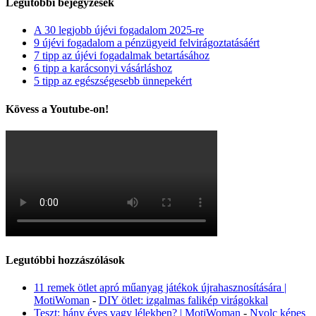
Legutóbbi bejegyzések
A 30 legjobb újévi fogadalom 2025-re
9 újévi fogadalom a pénzügyeid felvirágoztatásáért
7 tipp az újévi fogadalmak betartásához
6 tipp a karácsonyi vásárláshoz
5 tipp az egészségesebb ünnepekért
Kövess a Youtube-on!
Legutóbbi hozzászólások
11 remek ötlet apró műanyag játékok újrahasznosítására |
MotiWoman
-
DIY ötlet: izgalmas falikép virágokkal
Teszt: hány éves vagy lélekben? | MotiWoman
-
Nyolc képes