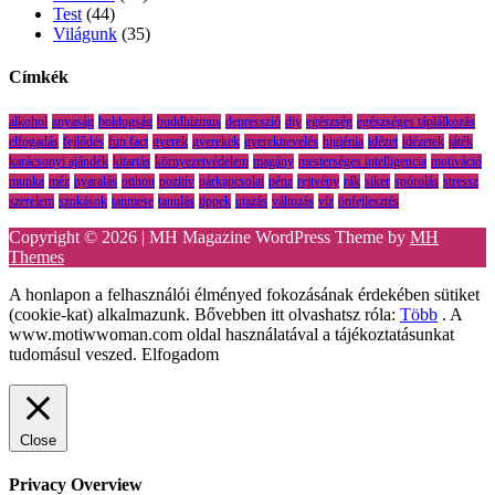
Test
(44)
Világunk
(35)
Címkék
alkohol
anyaság
boldogság
buddhizmus
depresszió
diy
egészség
egészséges táplálkozás
elfogadás
fejlődés
fun fact
gyerek
gyerekek
gyereknevelés
higiénia
idézet
idézetek
játék
karácsonyi ajándék
kitartás
környezetvédelem
magány
mesterséges intelligencia
motiváció
munka
méz
nyaralás
otthon
pozitív
párkapcsolat
pénz
rejtvény
rák
siker
spórolás
stressz
szerelem
szokások
tanmese
tanulás
tippek
utazás
változás
víz
önfejlesztés
Copyright © 2026 | MH Magazine WordPress Theme by
MH
Themes
A honlapon a felhasználói élményed fokozásának érdekében sütiket
(cookie-kat) alkalmazunk. Bővebben itt olvashatsz róla:
Több
. A
www.motiwwoman.com oldal használatával a tájékoztatásunkat
tudomásul veszed.
Elfogadom
Close
Privacy Overview