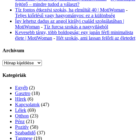
fejtörő – mindre tudod a választ?
Tíz fontos étkezési szokás, ha elmúltál 40 | MotiWoman
-
Teljes kiőrlésű vagy hagyományos: ez a különbség
Így lehetsz dadus az angol királyi család szolgálatában |
MotiWoman
-
Tíz furcsa szokás a nagyvilágból
Kevesebb tárgy, több boldogság: egy japán férfi minimalista
élete | MotiWoman
-
Hét szokás, ami lassan felőrli az életedet
Archívum
Archívum
Kategóriák
Egyéb
(2)
Gasztro
(18)
Hírek
(6)
Kapcsolatok
(47)
Lélek
(69)
Otthon
(23)
Pénz
(21)
Pozitív
(58)
Szabadidő
(37)
Tanmese
(19)