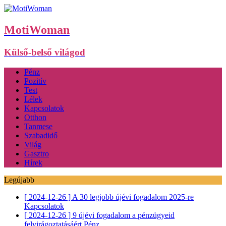
MotiWoman
Külső-belső világod
Pénz
Pozitív
Test
Lélek
Kapcsolatok
Otthon
Tanmese
Szabadidő
Világ
Gasztro
Hírek
Legújabb
[ 2024-12-26 ]
A 30 legjobb újévi fogadalom 2025-re
Kapcsolatok
[ 2024-12-26 ]
9 újévi fogadalom a pénzügyeid
felvirágoztatásáért
Pénz