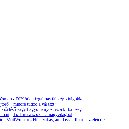
tiWoman
-
DIY ötlet: izgalmas falikép virágokkal
jtörő – mindre tudod a választ?
s kiőrlésű vagy hagyományos: ez a különbség
Woman
-
Tíz furcsa szokás a nagyvilágból
lete | MotiWoman
-
Hét szokás, ami lassan felőrli az életedet