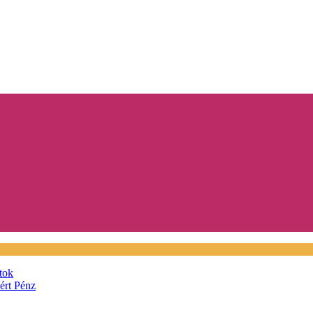
tok
áért
Pénz