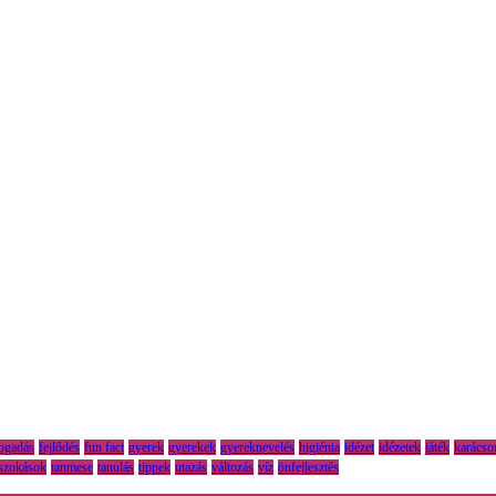
fogadás
fejlődés
fun fact
gyerek
gyerekek
gyereknevelés
higiénia
idézet
idézetek
játék
karácso
szokások
tanmese
tanulás
tippek
utazás
változás
víz
önfejlesztés