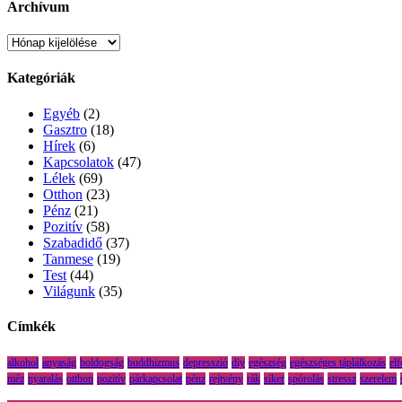
Archívum
Archívum
Kategóriák
Egyéb
(2)
Gasztro
(18)
Hírek
(6)
Kapcsolatok
(47)
Lélek
(69)
Otthon
(23)
Pénz
(21)
Pozitív
(58)
Szabadidő
(37)
Tanmese
(19)
Test
(44)
Világunk
(35)
Címkék
alkohol
anyaság
boldogság
buddhizmus
depresszió
diy
egészség
egészséges táplálkozás
el
méz
nyaralás
otthon
pozitív
párkapcsolat
pénz
rejtvény
rák
siker
spórolás
stressz
szerelem