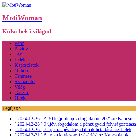
MotiWoman
Külső-belső világod
Pénz
Pozitív
Test
Lélek
Kapcsolatok
Otthon
Tanmese
Szabadidő
Világ
Gasztro
Hírek
Legújabb
[ 2024-12-26 ]
A 30 legjobb újévi fogadalom 2025-re
Kapcsola
[ 2024-12-26 ]
9 újévi fogadalom a pénzügyeid felvirágoztatás
[ 2024-12-26 ]
7 tipp az újévi fogadalmak betartásához
Lélek
[ 2024-12-21 ]
6 tipp a karácsonyi vásárláshoz
Kapcsolatok