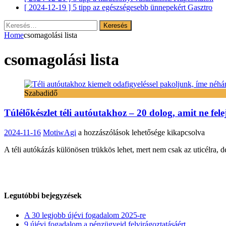
[ 2024-12-19 ]
5 tipp az egészségesebb ünnepekért
Gasztro
Keresés:
Home
csomagolási lista
csomagolási lista
Szabadidő
Túlélőkészlet téli autóutakhoz – 20 dolog, amit ne fele
Túlélőkészlet
2024-11-16
MotiwAgi
a hozzászólások lehetősége kikapcsolva
téli
A téli autókázás különösen trükkös lehet, mert nem csak az uticélra, de
autóutakhoz
–
20
dolog,
amit
ne
Legutóbbi bejegyzések
felejts
otthon
A 30 legjobb újévi fogadalom 2025-re
bejegyzéshez
9 újévi fogadalom a pénzügyeid felvirágoztatásáért