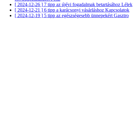
[ 2024-12-26 ]
7 tipp az újévi fogadalmak betartásához
Lélek
[ 2024-12-21 ]
6 tipp a karácsonyi vásárláshoz
Kapcsolatok
[ 2024-12-19 ]
5 tipp az egészségesebb ünnepekért
Gasztro