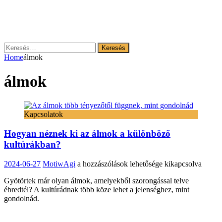
Keresés:
Home
álmok
álmok
Kapcsolatok
Hogyan néznek ki az álmok a különböző
kultúrákban?
Hogyan
2024-06-27
MotiwAgi
a hozzászólások lehetősége kikapcsolva
néznek
Gyötörtek már olyan álmok, amelyekből szorongással telve
ki
ébredtél? A kultúrádnak több köze lehet a jelenséghez, mint
az
gondolnád.
álmok
a
különböző