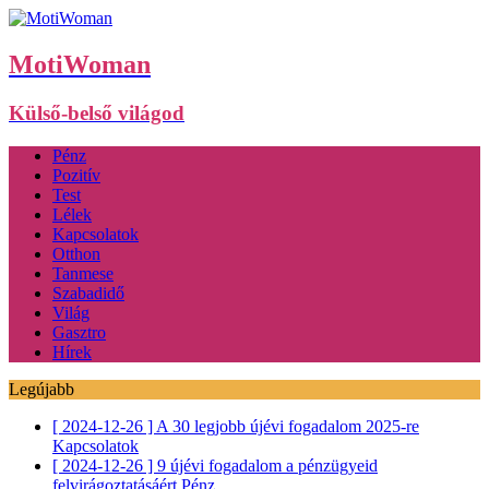
MotiWoman
Külső-belső világod
Pénz
Pozitív
Test
Lélek
Kapcsolatok
Otthon
Tanmese
Szabadidő
Világ
Gasztro
Hírek
Legújabb
[ 2024-12-26 ]
A 30 legjobb újévi fogadalom 2025-re
Kapcsolatok
[ 2024-12-26 ]
9 újévi fogadalom a pénzügyeid
felvirágoztatásáért
Pénz