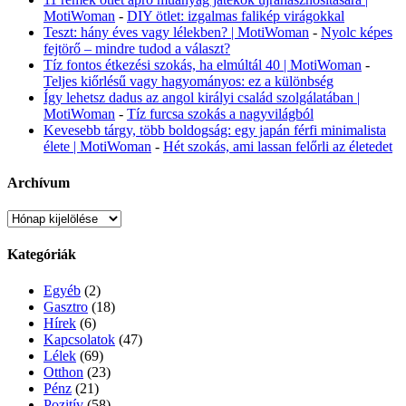
MotiWoman
-
DIY ötlet: izgalmas falikép virágokkal
Teszt: hány éves vagy lélekben? | MotiWoman
-
Nyolc képes
fejtörő – mindre tudod a választ?
Tíz fontos étkezési szokás, ha elmúltál 40 | MotiWoman
-
Teljes kiőrlésű vagy hagyományos: ez a különbség
Így lehetsz dadus az angol királyi család szolgálatában |
MotiWoman
-
Tíz furcsa szokás a nagyvilágból
Kevesebb tárgy, több boldogság: egy japán férfi minimalista
élete | MotiWoman
-
Hét szokás, ami lassan felőrli az életedet
Archívum
Archívum
Kategóriák
Egyéb
(2)
Gasztro
(18)
Hírek
(6)
Kapcsolatok
(47)
Lélek
(69)
Otthon
(23)
Pénz
(21)
Pozitív
(58)