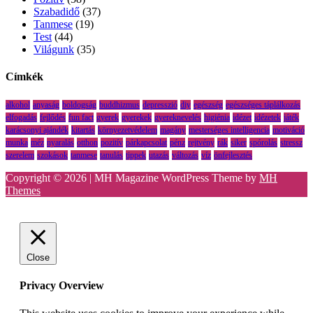
Szabadidő
(37)
Tanmese
(19)
Test
(44)
Világunk
(35)
Címkék
alkohol
anyaság
boldogság
buddhizmus
depresszió
diy
egészség
egészséges táplálkozás
elfogadás
fejlődés
fun fact
gyerek
gyerekek
gyereknevelés
higiénia
idézet
idézetek
játék
karácsonyi ajándék
kitartás
környezetvédelem
magány
mesterséges intelligencia
motiváció
munka
méz
nyaralás
otthon
pozitív
párkapcsolat
pénz
rejtvény
rák
siker
spórolás
stressz
szerelem
szokások
tanmese
tanulás
tippek
utazás
változás
víz
önfejlesztés
Copyright © 2026 | MH Magazine WordPress Theme by
MH
Themes
Close
Privacy Overview