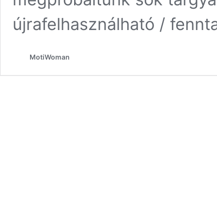
újrafelhasználható / fenn
MotiWoman