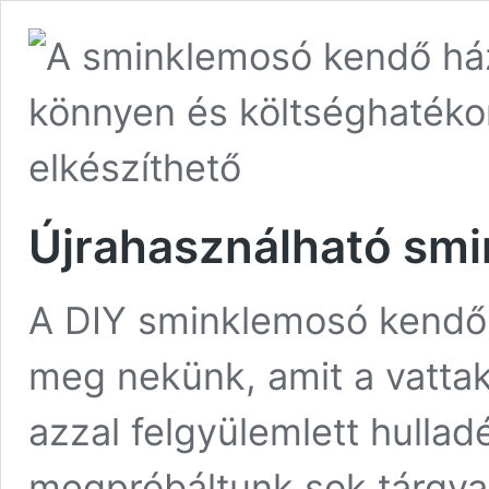
Újrahasználható sm
A DIY sminklemosó kendő 
meg nekünk, amit a vatta
azzal felgyülemlett hullad
megpróbáltunk sok tárgyat